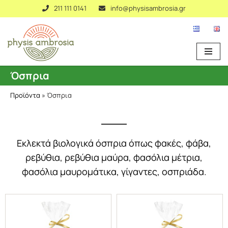
211 111 0141
info@physisambrosia.gr
Μεταπηδήστε
στο
περιεχόμενο
Όσπρια
Προϊόντα
»
Όσπρια
Εκλεκτά βιολογικά όσπρια όπως φακές, φάβα,
ρεβύθια, ρεβύθια μαύρα, φασόλια μέτρια,
φασόλια μαυρομάτικα, γίγαντες, οσπριάδα.