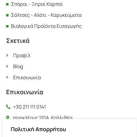
Σπόροι - Ξηροί Καρποί
Σάλτσες - Αλάτι - Καρυκεύματα
Βιολογικά Προϊόντα Εισαγωγής
Σχετικά
Προφίλ
Blog
Επικοινωνία
Επικοινωνία
+30 211 111 0141
Ηρακλέους 110Α, Καλλιθέα
Πολιτική Απορρήτου
info@physisambrosia.gr