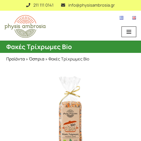
211 111 0141
info@physisambrosia.gr
Μεταπηδήστε
στο
περιεχόμενο
Φακές Τρίχρωμες Bio
Προϊόντα
»
Όσπρια
»
Φακές Τρίχρωμες Bio